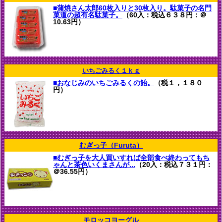
■蒲焼さん太郎60枚入りと30枚入り。駄菓子の名門
菓道の超有名駄菓子。
（60入：税込６３８円：＠
10.63円）
いちごみるく１ｋｇ
■おなじみのいちごみるくの飴。
（税１，１８０
円）
むぎっ子（Furuta）
■むぎっ子を大人買いすれば全部食べ終わってもち
ゃんと茶色いくまさんが...
（20入：税込７３１円：
＠36.55円）
モロッコヨーグル