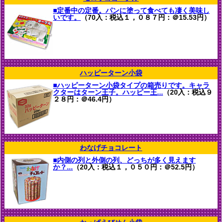
■定番中の定番。パンに塗って食べても凄く美味し
いです。
（70入：税込１，０８７円：＠15.53円）
ハッピーターン小袋
■ハッピーターン小袋タイプの箱売りです。キャラ
クターはターン王子。ハッピー王...
（20入：税込９
２８円：＠46.4円）
わなげチョコレート
■内側の列と外側の列、どっちが多く見えます
か？...
（20入：税込１，０５０円：＠52.5円）