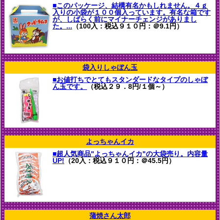
■このパッケージ、結構有名かもしれません。４ｇ
入りの小袋が１００個入っています。有名な箱です
が、しばらく前にマイナーチェンジがありまし
た。...
（100入：税込９１０円：＠9.1円）
袋入りしゃぼん玉
■お値打ちでとてもスタンダードなタイプのしゃぼ
ん玉です。
（税込２９．8円/１個～）
よっちゃんイカ
■超人気商品"よっちゃんイカ"の大袋売り。内容量
UP!
（20入：税込９１０円：＠45.5円）
蒲焼さん太郎