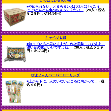
かっぱえびせん小袋
■やめられない、とまらまい♪は大いにけっこう
(^_^)どんどん食べちゃってくだい。
（24入：税込
８２９円：＠34.54円）
キャベツ太郎
■知っていると思いますがこれは美味しいですよ。
濃い目の味がいいですよね。
（30入：税込５１９
円：＠17.3円）
びよよ～んペーパーローリング
■上から下に、人のいないところに向かって...
（税
込４９円）