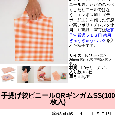
ニール袋。ただののっぺ
りしたビニールではな
く、エンボス加工（デコ
ボコ加工）を施した質感
の高いポリエチレンを使
用した商品。写真は
駄菓
子堂厳選５１８円 徳用
ぎゅうぎゅうパック
を入
れた様子です。
サイズ
：幅25cm×高さ
26cm(底から穴下部)×底マ
チ8cm
材質
：HDポリエチレン
入り数
:100枚
重さ
:5.3g/枚
手提げ袋ビニールORギンガムSS(100
枚入)
税込価格 １，１５０円