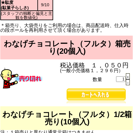
★駄度
9/10
(駄菓子らしさ)
(スタッフの独断と偏見と主
観を数値化)
＊箱売り、大袋売りをご利用の場合は、商品配送時、仕入時
の段ボールを再利用させて頂く場合があります。
わなげチョコレート（フルタ）箱売
り(20個入)
税込価格 １，０５０円
(一般小売価格１，２９６円）
数量
わなげチョコレート（フルタ）1/2箱
売り(10個入)
注：１箱売りと異なり通常元箱はつきません。