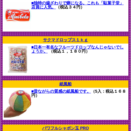
■独特の歯ざわりで癖になる。これも「駄菓子堂」
店員に人気。
（税込３４円）
サクマドロップス１ｋｇ
■日本一有名なフルーツドロップなんじゃないでし
ょうか。
（税込１，１８０円）
紙風船
■昔ながらの質感の紙風船です。
（5入：税込１６８
円）
パワフルシャボン玉 PRO