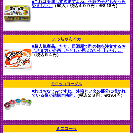
■これは美味しすぎますよね。今時の子どもがうら
やましい。
（50入：税込４０９円：＠8.18円）
よっちゃんイカ
■超人気商品。ただ、居酒屋で酢の物を注文するお
じさま方が企画したとしか思えない仕上がり…。
（税込５４円）
モロッコヨーグル
■れはおなじみですね。外箱とフタの部分に描かれ
ている像が結構本格的。
(税込２３円：＠19.4円）
ミニコーラ