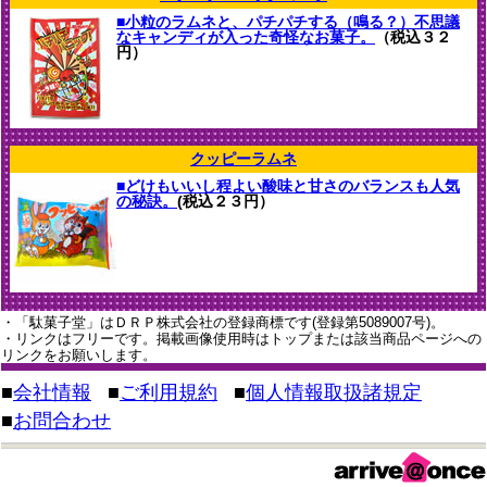
■小粒のラムネと、パチパチする（鳴る？）不思議
なキャンディが入った奇怪なお菓子。
（税込３２
円）
クッピーラムネ
■どけもいいし程よい酸味と甘さのバランスも人気
の秘訣。
(税込２３円）
・「駄菓子堂」はＤＲＰ株式会社の登録商標です(登録第5089007号)。
・リンクはフリーです。掲載画像使用時はトップまたは該当商品ページへの
リンクをお願いします。
■
会社情報
■
ご利用規約
■
個人情報取扱諸規定
■
お問合わせ