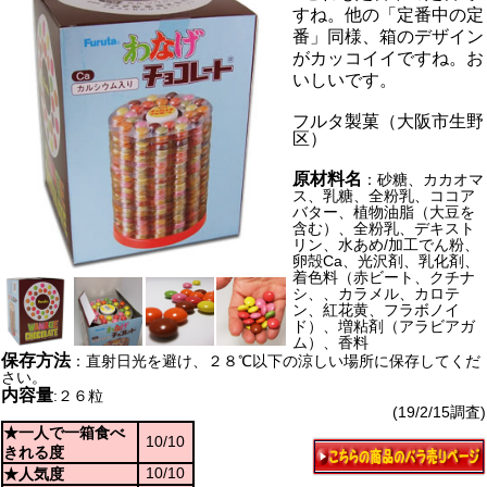
すね。他の「定番中の定
番」同様、箱のデザイン
がカッコイイですね。お
いしいです。
フルタ製菓（大阪市生野
区）
原材料名
：砂糖、カカオマ
ス、乳糖、全粉乳、ココア
バター、植物油脂（大豆を
含む）、全粉乳、デキスト
リン、水あめ/加工でん粉、
卵殻Ca、光沢剤、乳化剤、
着色料（赤ビート、クチナ
シ、、カラメル、カロテ
ン、紅花黄、フラボノイ
ド）、増粘剤（アラビアガ
ム）、香料
保存方法
：直射日光を避け、２８℃以下の涼しい場所に保存してくだ
さい。
内容量
:２６粒
(19/2/15調査)
★一人で一箱食べ
10/10
きれる度
10/10
★人気度