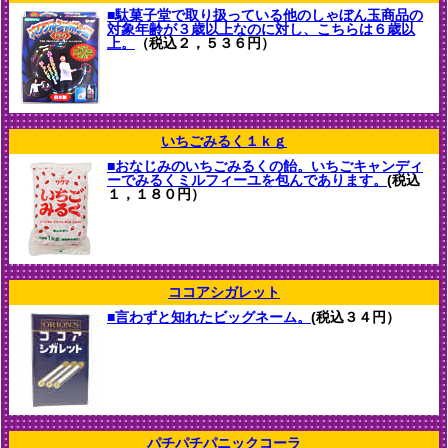
■駄菓子堂で取り扱っている他のしゃぼん玉商品の
対象年齢が３歳以上なのに対し、こちらは６歳以
上。
（税込２，５３６円）
いちごみるく１ｋｇ
■おなじみのいちごみるくの飴。いちごキャンディ
ーでみるくミルフィーユを包んであります。
(税込
１，１８０円）
ココアシガレット
■言わずと知れたビッグネーム。
(税込３４円）
パチパチパニックコーラ