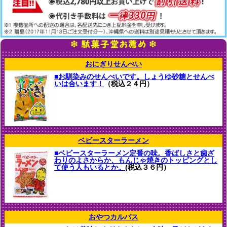
おにぎりせんべい
■お馴染みのせんべいです。しょうゆ砂糖とせんべ
いは合います！
（税込２４円）
ベビースターラーメン
■ベビースターラーメン定番の味。香ばしさと歯ざ
わりのよさからか、もんじゃ焼きのトッピングとし
て使う人もいるとか。
(税込３６円）
おやつカルパス