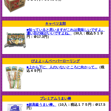
キャベツ太郎
■知っていると思いますがこれは美味しいですよ。
濃い目の味がいいですよね。
（30入：税込５１９
円：＠17.3円）
びよよ～んペーパーローリング
■上から下に、人のいないところに向かって...
（税
込４９円）
プレミアムうまい棒
■超高級うまい棒。
（10入：税込１７５円：＠17.5
円）