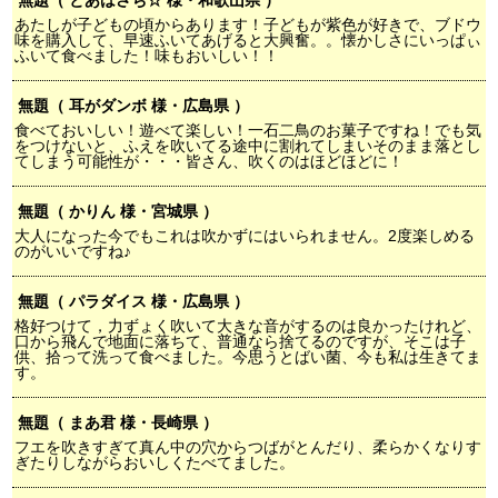
無題（ とあはさち☆ 様・和歌山県 ）
あたしが子どもの頃からあります！子どもが紫色が好きで、ブドウ
味を購入して、早速ふいてあげると大興奮。。懐かしさにいっぱぃ
ふいて食べました！味もおいしい！！
無題（ 耳がダンボ 様・広島県 ）
食べておいしい！遊べて楽しい！一石二鳥のお菓子ですね！でも気
をつけないと、ふえを吹いてる途中に割れてしまいそのまま落とし
てしまう可能性が・・・皆さん、吹くのはほどほどに！
無題（ かりん 様・宮城県 ）
大人になった今でもこれは吹かずにはいられません。2度楽しめる
のがいいですね♪
無題（ パラダイス 様・広島県 ）
格好つけて，力ずょく吹いて大きな音がするのは良かったけれど、
口から飛んで地面に落ちて、普通なら捨てるのですが、そこは子
供、拾って洗って食べました。今思うとばい菌、今も私は生きてま
す。
無題（ まあ君 様・長崎県 ）
フエを吹きすぎて真ん中の穴からつばがとんだり、柔らかくなりす
ぎたりしながらおいしくたべてました。