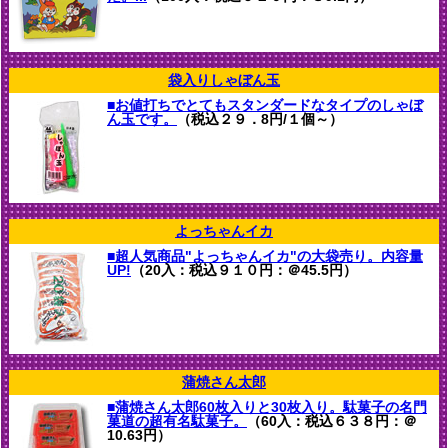
袋入りしゃぼん玉
■お値打ちでとてもスタンダードなタイプのしゃぼ
ん玉です。
（税込２９．8円/１個～）
よっちゃんイカ
■超人気商品"よっちゃんイカ"の大袋売り。内容量
UP!
（20入：税込９１０円：＠45.5円）
蒲焼さん太郎
■蒲焼さん太郎60枚入りと30枚入り。駄菓子の名門
菓道の超有名駄菓子。
（60入：税込６３８円：＠
10.63円）