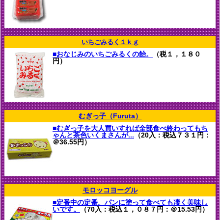
いちごみるく１ｋｇ
■おなじみのいちごみるくの飴。
（税１，１８０
円）
むぎっ子（Furuta）
■むぎっ子を大人買いすれば全部食べ終わってもち
ゃんと茶色いくまさんが...
（20入：税込７３１円：
＠36.55円）
モロッコヨーグル
■定番中の定番。パンに塗って食べても凄く美味し
いです。
（70入：税込１，０８７円：＠15.53円）