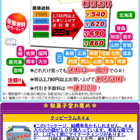
クッピーラムネ４ｇ
■このパッケージ、結構有名かもしれません。４ｇ
入りの小袋が１００個入っています。有名な箱です
が、しばらく前にマイナーチェンジがありまし
た。...
（100入：税込９１０円：＠9.1円）