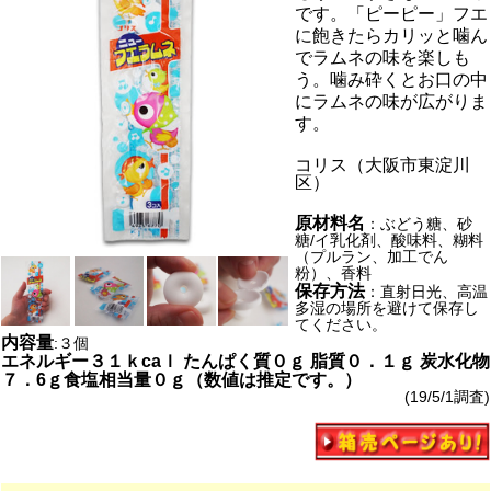
です。「ピーピー」フエ
に飽きたらカリッと噛ん
でラムネの味を楽しも
う。噛み砕くとお口の中
にラムネの味が広がりま
す。
コリス（大阪市東淀川
区）
原材料名
：ぶどう糖、砂
糖/イ乳化剤、酸味料、糊料
（プルラン、加工でん
粉）、香料
保存方法
：直射日光、高温
多湿の場所を避けて保存し
てください。
内容量
:３個
エネルギー３１ｋcaｌ たんぱく質０ｇ 脂質０．１ｇ 炭水化物
７．6ｇ食塩相当量０ｇ（数値は推定です。）
(19/5/1調査)