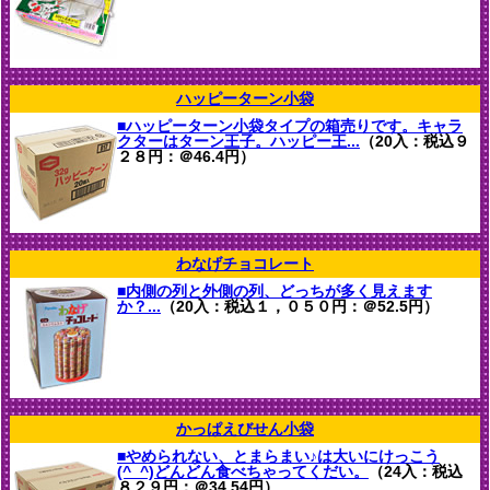
ハッピーターン小袋
■ハッピーターン小袋タイプの箱売りです。キャラ
クターはターン王子。ハッピー王...
（20入：税込９
２８円：＠46.4円）
わなげチョコレート
■内側の列と外側の列、どっちが多く見えます
か？...
（20入：税込１，０５０円：＠52.5円）
かっぱえびせん小袋
■やめられない、とまらまい♪は大いにけっこう
(^_^)どんどん食べちゃってくだい。
（24入：税込
８２９円：＠34.54円）