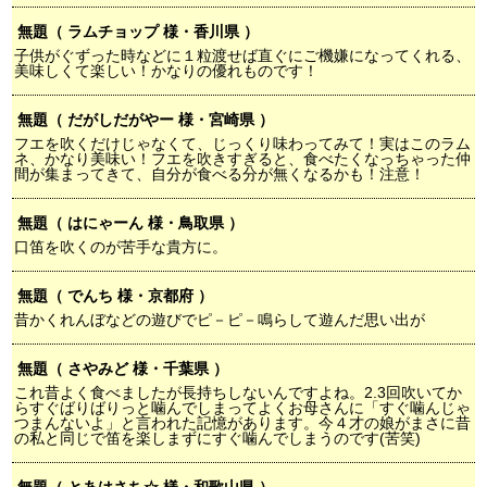
無題（ ラムチョップ 様・香川県 ）
子供がぐずった時などに１粒渡せば直ぐにご機嫌になってくれる、
美味しくて楽しい！かなりの優れものです！
無題（ だがしだがやー 様・宮崎県 ）
フエを吹くだけじゃなくて、じっくり味わってみて！実はこのラム
ネ、かなり美味い！フエを吹きすぎると、食べたくなっちゃった仲
間が集まってきて、自分が食べる分が無くなるかも！注意！
無題（ はにゃーん 様・鳥取県 ）
口笛を吹くのが苦手な貴方に。
無題（ でんち 様・京都府 ）
昔かくれんぼなどの遊びでピ－ピ－鳴らして遊んだ思い出が
無題（ さやみど 様・千葉県 ）
これ昔よく食べましたが長持ちしないんですよね。2.3回吹いてか
らすぐばりばりっと噛んでしまってよくお母さんに「すぐ噛んじゃ
つまんないよ」と言われた記憶があります。今４才の娘がまさに昔
の私と同じで笛を楽しまずにすぐ噛んでしまうのです(苦笑)