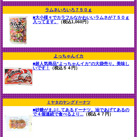
ラムネいろいろ７５０ｇ
■大小様々でカラフルなかわいいラムネが７５０ｇ
入ってます。
（税込1,060円）
よっちゃんイカ
■超人気商品"よっちゃんイカ"の大袋売り。美味し
いです！
（税込５４円）
ミヤタのヤングドーナツ
■砂糖がまぶしてあるドーナツ。油であげてあるの
で４個連続で食べるより...
（税込４７円）