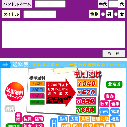
ハンドルネーム
年代
代
タイトル
性別
男
女