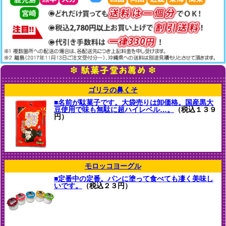
ゴリラの鼻くそ
■名前が駄菓子です。大袋売りは卸価格。国産黒大
豆使用で味も無駄に超ハイレベル…。
（税込１３９
円）
モロッコヨーグル
■定番中の定番。パンに塗って食べても凄く美味し
いです。
（税込２３円）