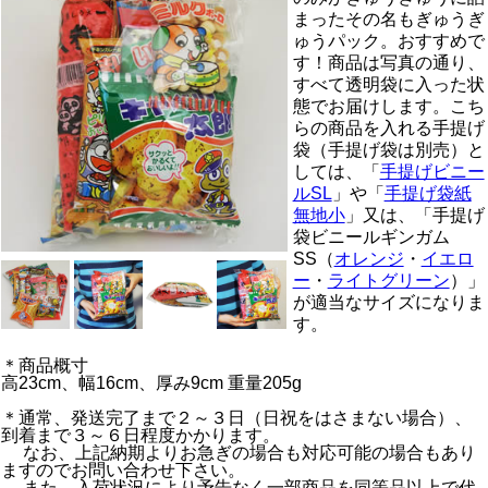
まったその名もぎゅうぎ
ゅうパック。おすすめで
す！商品は写真の通り、
すべて透明袋に入った状
態でお届けします。こち
らの商品を入れる手提げ
袋（手提げ袋は別売）と
しては、「
手提げビニー
ルSL
」や「
手提げ袋紙
無地小
」又は、「手提げ
袋ビニールギンガム
SS（
オレンジ
・
イエロ
ー
・
ライトグリーン
）」
が適当なサイズになりま
す。
＊商品概寸
高23cm、幅16cm、厚み9cm 重量205g
＊通常、発送完了まで２～３日（日祝をはさまない場合）、
到着まで３～６日程度かかります。
なお、上記納期よりお急ぎの場合も対応可能の場合もあり
ますのでお問い合わせ下さい。
また、入荷状況により予告なく一部商品を同等品以上で代