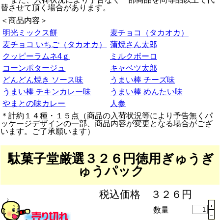
替させて頂く場合があります。
＜商品内容＞
明光ミックス餅
麦チョコ（タカオカ）
麦チョコ いちご（タカオカ）
蒲焼さん太郎
クッピーラムネ4ｇ
ミルクボーロ
コーンポタージュ
キャベツ太郎
どんどん焼き ソース味
うまい棒 チーズ味
うまい棒 チキンカレー味
うまい棒 めんたい味
やまとの味カレー
人参
＊計約１４種・１５点（商品の入荷状況等により予告無くパ
ッケージデザインの一部、商品内容が変更となる場合がござ
います。ご了承願います）
駄菓子堂厳選３２６円徳用ぎゅうぎ
ゅうパック
税込価格 ３２６円
数量