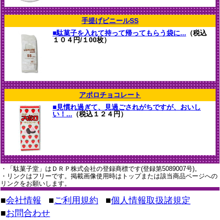
手提げビニールSS
■駄菓子を入れて持って帰ってもらう袋に...
（税込
１０４円/１00枚）
アポロチョコレート
■見慣れ過ぎて、見過ごされがちですが、おいし
い！...
（税込１２４円）
・「駄菓子堂」はＤＲＰ株式会社の登録商標です(登録第5089007号)。
・リンクはフリーです。掲載画像使用時はトップまたは該当商品ページへの
リンクをお願いします。
■
会社情報
■
ご利用規約
■
個人情報取扱諸規定
■
お問合わせ