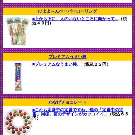
びよよ～んペーパーローリング
■上から下に、人のいないところに向かって...
（税
込４９円）
プレミアムうまい棒
■プレミアムなうまい棒。
（税込２２円）
わなげチョコレート
■これも定番中の定番ですね。他の「定番中の定
番」同様、箱のデザインがカッコイイ...
（税込６５
円）