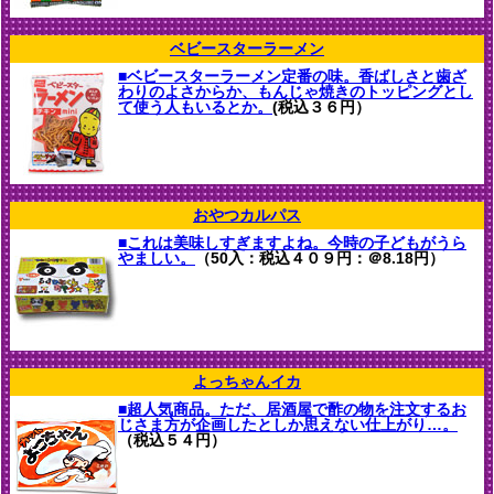
ベビースターラーメン
■ベビースターラーメン定番の味。香ばしさと歯ざ
わりのよさからか、もんじゃ焼きのトッピングとし
て使う人もいるとか。
(税込３６円）
おやつカルパス
■これは美味しすぎますよね。今時の子どもがうら
やましい。
（50入：税込４０９円：＠8.18円）
よっちゃんイカ
■超人気商品。ただ、居酒屋で酢の物を注文するお
じさま方が企画したとしか思えない仕上がり…。
（税込５４円）