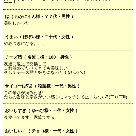
ーー！
は（ わかにゃん様・？？代・男性 ）
美味しかった
うまい（ ぽぽい様・ニ十代・女性 ）
やみつきになる。。。
チーズ膤（ 名無し様・100・男性 ）
友達に遠足で交換して
これ始めてたべてとても美味しい
そしてチーズ膤も好きになった！(/≧◇≦＼)
サイコー(≧∇≦)（ 稲葉様・十代・男性 ）
この辛さが病み付き!!
たらの旨味と辛さがいい感じにマッチして止まらないΣ(￣ロ￣lll)
おいしすぎ（ ゆっぴ様・十代・女性 ）
今食べてます 家族ですｗ
おいしい！（ チョコ様・十代・女性 ）