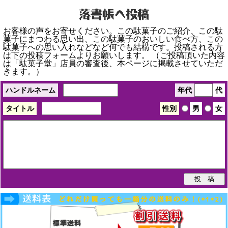
お客様の声をお寄せください。この駄菓子のご紹介、この駄
菓子にまつわる思い出、この駄菓子のおいしい食べ方、この
駄菓子への思い入れなどなど何でも結構です。投稿される方
は下の投稿フォームよりお願いします。 （ご投稿頂いた内容
は「駄菓子堂」店員の審査後、本ページに掲載させていただ
きます。）
ハンドルネーム
年代
代
タイトル
性別
男
女