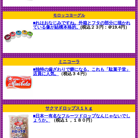
モロッコヨーグル
■れはおなじみですね。外箱とフタの部分に描かれ
ている像が結構本格的。
(税込２３円：＠19.4円）
ミニコーラ
■独特の歯ざわりで癖になる。これも「駄菓子堂」
店員に人気。
（税込３４円）
サクマドロップス１ｋｇ
■日本一有名なフルーツドロップなんじゃないでし
ょうか。
（税込１，１８０円）