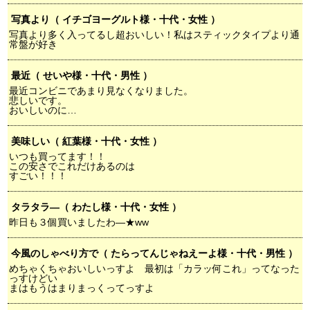
写真より（ イチゴヨーグルト様・十代・女性 ）
写真より多く入ってるし超おいしい！私はスティックタイプより通
常盤が好き
最近（ せいや様・十代・男性 ）
最近コンビニであまり見なくなりました。
悲しいです。
おいしいのに…
美味しい（ 紅葉様・十代・女性 ）
いつも買ってます！！
この安さでこれだけあるのは
すごい！！！
タラタラ―（ わたし様・十代・女性 ）
昨日も３個買いましたわ―★ww
今風のしゃべり方で（ たらってんじゃねえーよ様・十代・男性 ）
めちゃくちゃおいしいっすよ 最初は「カラッ何これ」ってなった
っすけどい
まはもうはまりまっくってっすよ