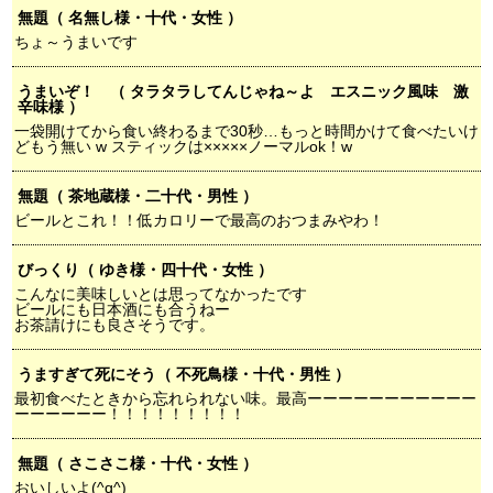
無題（ 名無し様・十代・女性 ）
ちょ～うまいです
うまいぞ！ （ タラタラしてんじゃね～よ エスニック風味 激
辛味様 ）
一袋開けてから食い終わるまで30秒…もっと時間かけて食べたいけ
どもう無い w スティックは×××××ノーマルok！w
無題（ 茶地蔵様・二十代・男性 ）
ビールとこれ！！低カロリーで最高のおつまみやわ！
びっくり（ ゆき様・四十代・女性 ）
こんなに美味しいとは思ってなかったです
ビールにも日本酒にも合うねー
お茶請けにも良さそうです。
うますぎて死にそう（ 不死鳥様・十代・男性 ）
最初食べたときから忘れられない味。最高ーーーーーーーーーーー
ーーーーーー！！！！！！！！！
無題（ さこさこ様・十代・女性 ）
おいしいよ(^q^)