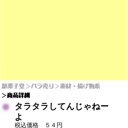
タラタラしてんじゃねー
よ
税込価格 ５４円