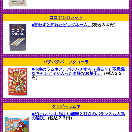
ココアシガレット
■言わずと知れたビッグネーム。
(税込３４円）
パチパチパニックコーラ
■小粒のラムネと、パチパチする（鳴る？）不思議
なキャンディが入った奇怪なお菓子。
（税込３２
円）
クッピーラムネ
■どけもいいし程よい酸味と甘さのバランスも人気
の秘訣。
(税込２３円）