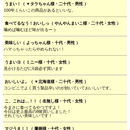
うまい！（ ▼タラちゃん様・二十代・男性 ）
100年くらいこの商品があるといいな。
食べてるなう！おいしっ（ やんやんまいこ様・二十代・女性 ）
噛めば噛むほど味が出るーぅ
美味しい（ よっちゃん様・十代・男性 ）
ハマっちゃったらやめられない！
うまいヨ（ ミニー様・十代・女性 ）
見かけるたびに5袋必ず買います
おいしいよ。（ ▼北海道様・二十代・男性 ）
コンビニでよく買う製品辛いのが効いていておいしいです。
こ、これは…！！（ 名無し様・十代・女性 ）
今まさに食べてるやつですよ！
今日は史上最高の8個買いしました！
それぐらい美味しいです！
マジうま！！（ 魔樹様・十代・女性 ）