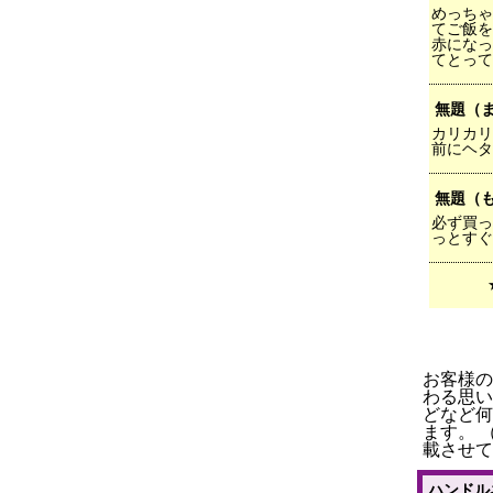
めっちゃ
てご飯を
赤になっ
てとって
無題（
カリカリ
前にヘタ
無題（
必ず買っ
っとすぐ
お客様の
わる思い
どなど何
ます。 
載させて
ハンドル