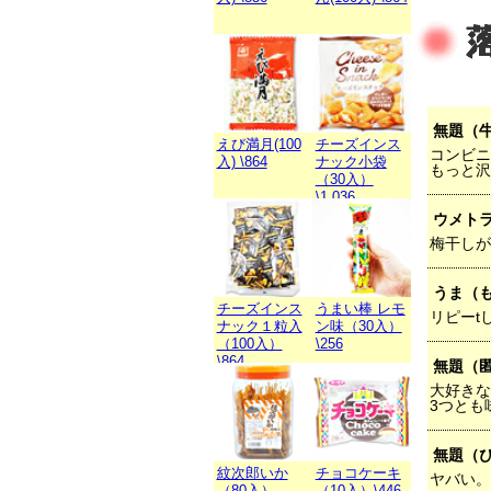
無題（
えび満月(100
チーズインス
コンビニ
入) \864
ナック小袋
もっと沢
（30入）
\1,036
ウメト
梅干しが
うま（
チーズインス
うまい棒 レモ
リピーt
ナック１粒入
ン味（30入）
（100入）
\256
\864
無題（匿
大好きな
3つとも
無題（
紋次郎いか
チョコケーキ
ヤバい。
（80入）
（10入）\446