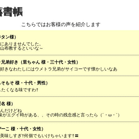
こちらではお客様の声を紹介します
牛タン様）
にありませんでした。
山布教するといいな～
ラ兄弟好き（里ちゃん 様・三十代・女性）
好きなわたしにはウメトラ兄弟がサイコーです懐かしいなあ
もそもそ 様・十代・男性）
したくなる味ですわ†
名 様）
んだけどね
味がエグイ時がある、、その時の残念感と言ったら（´・ω・`）
ぴーこ 様・十代・女性）
美味しすぎ†何個でもいけちゃいます†〓