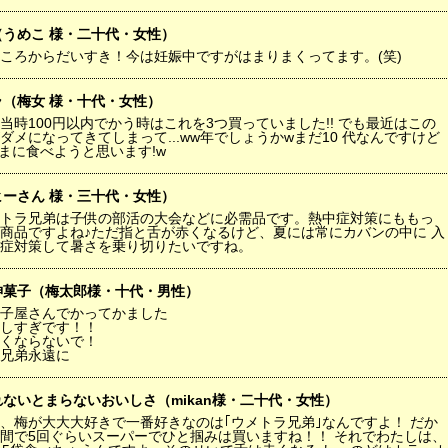
（うめこ 様・二十代・女性）
ころからだいすき！今は妊娠中ですがはまりまくってます。(笑)
ラ（梅女 様・十代・女性）
当時100円以内でかう時はこれを3つ買っていました!! でも最近はこの
ダメになってきてしまって...ww年でしょうかwまだ10 代なんですけど
 たまに食べようと思います!w
ヒーさん 様・三十代・女性）
トラ兄弟は子供の部活の大会などに必需品です。熱中症対策にももっ
商品ですよね♪ただ指と舌が赤くなるけど、夏には常にカバンの中に 入
症対策して暑さを乗り切りたいですね。
神菓子（梅太郎様・十代・男性）
子屋さんでかってかました
しすぎです！！
くならないで！
兄弟永遠に
ないとまらないおいしさ（mikan様・二十代・女性）
、梅が大大大好きで一番好きなのは｢ウメトラ兄弟｣なんですよ！ だか
間で5回ぐらいスーパーでひと掴みは買いますね！！ それでわたしは、