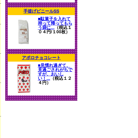
手提げビニールSS
■駄菓子を入れて
持って帰ってもら
う袋に...
（税込１
０４円/１00枚）
アポロチョコレート
■見慣れ過ぎて、
見過ごされがちで
すが、おいし
い！...
（税込１２
４円）