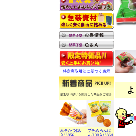
特定商取引法に基づく表示
よ
最近取り扱いを開始した商品をご紹介
みそかつ(30
プチめろんぱ
入) \856
ん(100入) \864