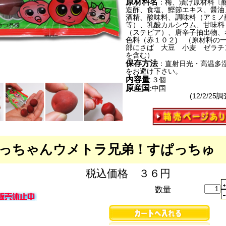
原材料名
：梅、漬け原材料〔
造酢、食塩、鰹節エキス、醤油
酒精、酸味料、調味料（アミノ
等）、乳酸カルシウム、甘味料
（ステビア）、唐辛子抽出物、
色料（赤１０２) （原材料の
部にさば 大豆 小麦 ゼラチ
を含む）
保存方法
：直射日光・高温多
をお避け下さい。
内容量
:３個
原産国
:中国
(12/2/25調
っちゃんウメトラ兄弟！すぱっちゅ
税込価格 ３６円
数量