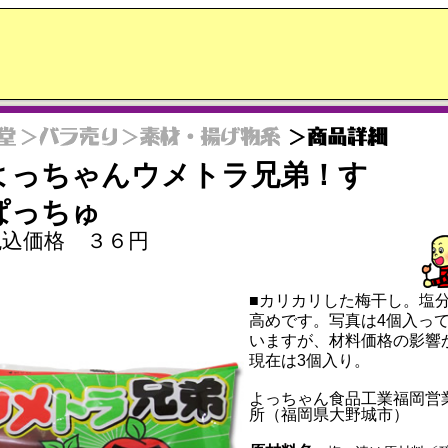
よっちゃんウメトラ兄弟！す
ぱっちゅ
税込価格 ３６円
■カリカリした梅干し。塩
高めです。写真は4個入っ
いますが、材料価格の影響
現在は3個入り。
よっちゃん食品工業福岡営
所（福岡県大野城市）