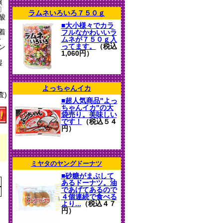
醸
〕
ラムネいろいろ７５０ｇ
酸
■大小様々でカラ
着
フルなかわいいラ
一
ムネが７５０ｇ入
ってます。
（税込
ン
1,060円）
湿
よっちゃんイカ
査)
■超人気商品"よっ
ちゃんイカ"の大
袋売り。美味しい
です！
（税込５４
円）
ミヤタのヤングドーナツ
■砂糖がまぶして
あるドーナツ。油
であげてあるので
４個連続で食べる
より...
（税込４７
円）