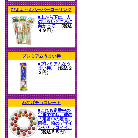
びよよ～んペーパーローリング
■上から下に、人
のいないところに
向かって...
（税込
４９円）
プレミアムうまい棒
■プレミアムなう
まい棒。
（税込２
２円）
わなげチョコレート
■これも定番中の
定番ですね。他の
「定番中の定番」
同様、箱のデザイ
ンがカッコイイ...
（税込６５円）