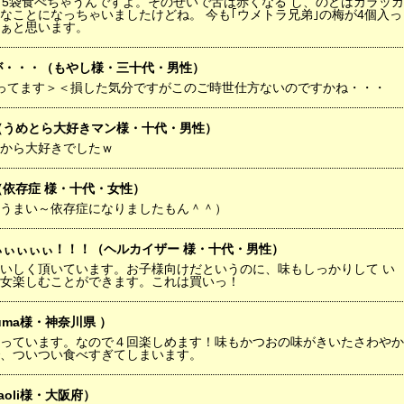
、5袋食べちゃうんですよ。そのせいで舌は赤くなる し、のどはカラッカ
なことになっちゃいましたけどね。 今も｢ウメトラ兄弟｣の梅が4個入っ
ぁと思います。
が・・・（もやし様・三十代・男性）
ってます＞＜損した気分ですがこのご時世仕方ないのですかね・・・
（うめとら大好きマン様・十代・男性）
から大好きでしたｗ
（依存症 様・十代・女性）
うまい～依存症になりましたもん＾＾）
ぃぃぃぃぃ！！！（ヘルカイザー 様・十代・男性）
いしく頂いています。お子様向けだというのに、味もしっかりして い
女楽しむことができます。これは買いっ！
uma様・神奈川県 ）
っています。なので４回楽しめます！味もかつおの味がきいたさわやか
、ついつい食べすぎてしまいます。
aoli様・大阪府）