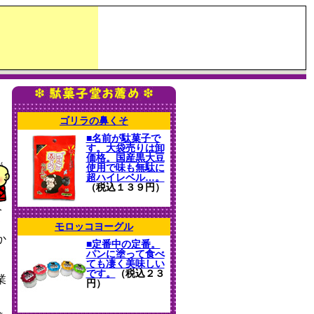
ゴリラの鼻くそ
■名前が駄菓子で
す。大袋売りは卸
価格。国産黒大豆
使用で味も無駄に
超ハイレベル…。
（税込１３９円）
分
て
モロッコヨーグル
か
■定番中の定番。
パンに塗って食べ
ても凄く美味しい
です。
（税込２３
業
円）