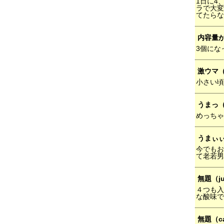
1日に4
ラで大変
てたらな
内容量
3個にな
激ウマ
小さい頃
うまっ
めっちゃ
うまぃ
今でもお
て老若男
無題（j
４つも入
な酸味で
無題（c