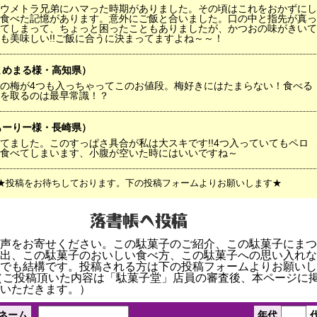
ウメトラ兄弟にハマった時期がありました。その頃はこれをおかずにし
食べた記憶があります。意外にご飯と合いました。口の中と指先が真っ
てしまって、ちょっと困ったこともありましたが、かつおの味がきいて
も美味しい!!ご飯に合うに決まってますよね～～！
まめまる様・高知県）
の梅が4つも入っちゃってこのお値段。梅好きにはたまらない！食べる
を取るのは最早常識！？
もーりー様・長崎県）
てました。このすっぱさ具合が私は大スキです!!4つ入っていてもペロ
食べてしまいます、小腹が空いた時にはいいですね～
★投稿をお待ちしております。下の投稿フォームよりお願いします★
声をお寄せください。この駄菓子のご紹介、この駄菓子にまつ
出、この駄菓子のおいしい食べ方、この駄菓子への思い入れな
でも結構です。投稿される方は下の投稿フォームよりお願いし
（ご投稿頂いた内容は「駄菓子堂」店員の審査後、本ページに
いただきます。）
ネーム
年代