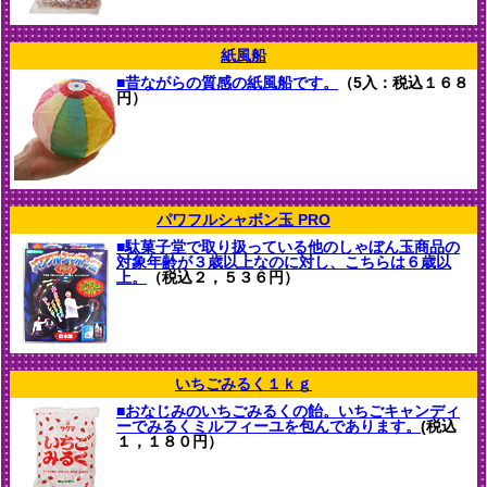
紙風船
■昔ながらの質感の紙風船です。
（5入：税込１６８
円）
パワフルシャボン玉 PRO
■駄菓子堂で取り扱っている他のしゃぼん玉商品の
対象年齢が３歳以上なのに対し、こちらは６歳以
上。
（税込２，５３６円）
いちごみるく１ｋｇ
■おなじみのいちごみるくの飴。いちごキャンディ
ーでみるくミルフィーユを包んであります。
(税込
１，１８０円）