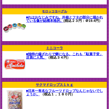
モロッコヨーグル
■れはおなじみですね。外箱とフタの部分に描かれ
ている像が結構本格的。
(税込２３円：＠19.4円）
ミニコーラ
■独特の歯ざわりで癖になる。これも「駄菓子堂」
店員に人気。
（税込３４円）
サクマドロップス１ｋｇ
■日本一有名なフルーツドロップなんじゃないでし
ょうか。
（税込１，１８０円）