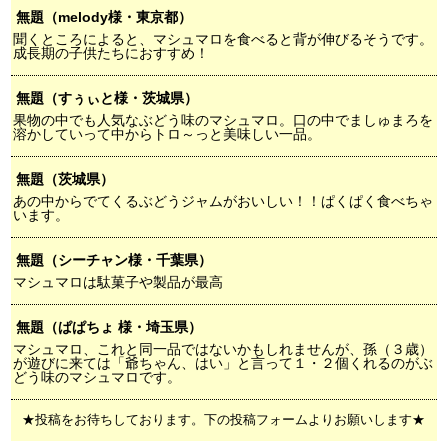
無題（melody様・東京都）
聞くところによると、マシュマロを食べると背が伸びるそうです。
成長期の子供たちにおすすめ！
無題（すぅぃと様・茨城県）
果物の中でも人気なぶどう味のマシュマロ。口の中でましゅまろを
溶かしていって中からトロ～っと美味しい一品。
無題（茨城県）
あの中からでてくるぶどうジャムがおいしい！！ぱくぱく食べちゃ
います。
無題（シーチャン様・千葉県）
マシュマロは駄菓子や製品が最高
無題（ぱぱちょ 様・埼玉県）
マシュマロ、これと同一品ではないかもしれませんが、孫（３歳）
が遊びに来ては「爺ちゃん、はい」と言って１・２個くれるのがぶ
どう味のマシュマロです。
★投稿をお待ちしております。下の投稿フォームよりお願いします★