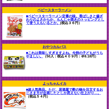
ベビースターラーメン
■ベビースターラーメン定番の味。香ばしさと歯ざ
わりのよさからか、もんじゃ焼きのトッピングとし
て使う人もいるとか。
(税込３６円）
おやつカルパス
■これは美味しすぎますよね。今時の子どもがうら
やましい。
（50入：税込４０９円：＠8.18円）
よっちゃんイカ
■超人気商品。ただ、居酒屋で酢の物を注文するお
じさま方が企画したとしか思えない仕上がり…。
（税込５４円）