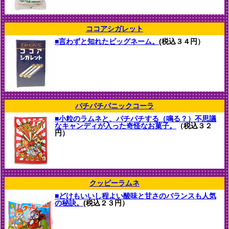
ココアシガレット
■言わずと知れたビッグネーム。
(税込３４円）
パチパチパニックコーラ
■小粒のラムネと、パチパチする（鳴る？）不思議
なキャンディが入った奇怪なお菓子。
（税込３２
円）
クッピーラムネ
■どけもいいし程よい酸味と甘さのバランスも人気
の秘訣。
(税込２３円）