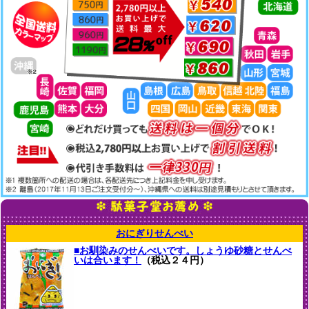
おにぎりせんべい
■お馴染みのせんべいです。しょうゆ砂糖とせんべ
いは合います！
（税込２４円）