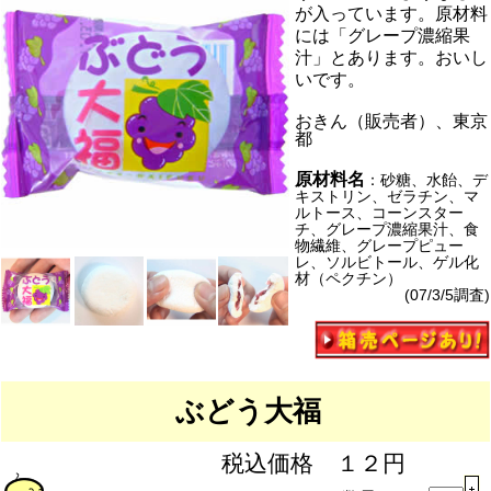
が入っています。原材料
には「グレープ濃縮果
汁」とあります。おいし
いです。
おきん（販売者）、東京
都
原材料名
：砂糖、水飴、デ
キストリン、ゼラチン、マ
ルトース、コーンスター
チ、グレープ濃縮果汁、食
物繊維、グレープピュー
レ、ソルビトール、ゲル化
材（ペクチン）
(07/3/5調査)
ぶどう大福
税込価格 １２円