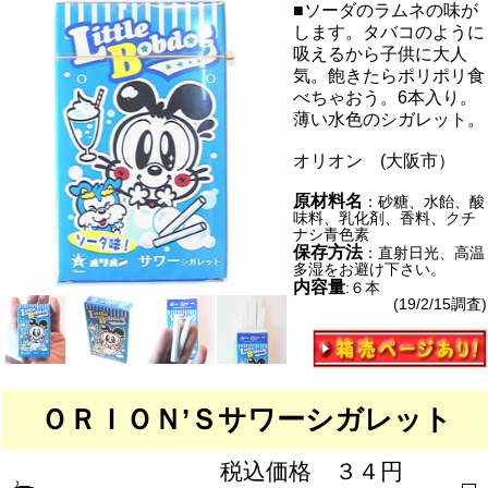
■ソーダのラムネの味が
します。タバコのように
吸えるから子供に大人
気。飽きたらポリポリ食
べちゃおう。6本入り。
薄い水色のシガレット。
オリオン (大阪市）
原材料名
：砂糖、水飴、酸
味料、乳化剤、香料、クチ
ナシ青色素
保存方法
：直射日光、高温
多湿をお避け下さい。
内容量
:６本
(19/2/15調査)
ＯＲＩＯＮ’Ｓサワーシガレット
税込価格 ３４円