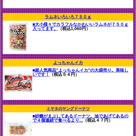
ラムネいろいろ７５０ｇ
■大小様々でカラフルなかわいいラムネが７５０ｇ
入ってます。
（税込1,060円）
よっちゃんイカ
■超人気商品"よっちゃんイカ"の大袋売り。美味し
いです！
（税込５４円）
ミヤタのヤングドーナツ
■砂糖がまぶしてあるドーナツ。油であげてあるの
で４個連続で食べるより...
（税込４７円）