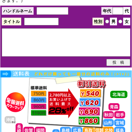
きます。）
ハンドルネーム
年代
代
タイトル
性別
男
女