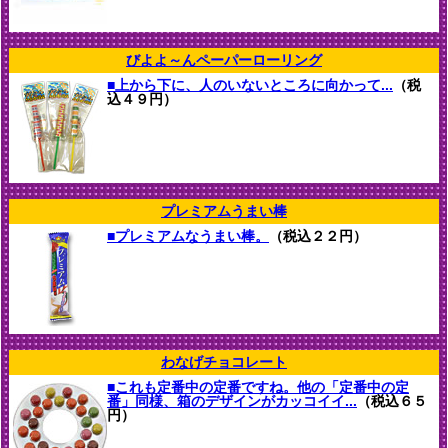
びよよ～んペーパーローリング
■上から下に、人のいないところに向かって...
（税
込４９円）
プレミアムうまい棒
■プレミアムなうまい棒。
（税込２２円）
わなげチョコレート
■これも定番中の定番ですね。他の「定番中の定
番」同様、箱のデザインがカッコイイ...
（税込６５
円）