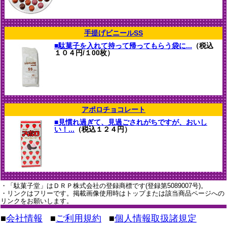
手提げビニールSS
■駄菓子を入れて持って帰ってもらう袋に...
（税込
１０４円/１00枚）
アポロチョコレート
■見慣れ過ぎて、見過ごされがちですが、おいし
い！...
（税込１２４円）
・「駄菓子堂」はＤＲＰ株式会社の登録商標です(登録第5089007号)。
・リンクはフリーです。掲載画像使用時はトップまたは該当商品ページへの
リンクをお願いします。
■
会社情報
■
ご利用規約
■
個人情報取扱諸規定