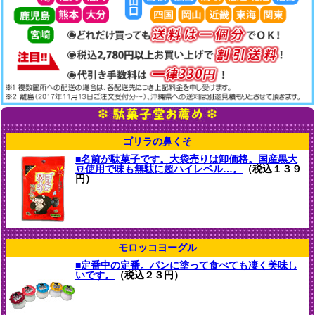
ゴリラの鼻くそ
■名前が駄菓子です。大袋売りは卸価格。国産黒大
豆使用で味も無駄に超ハイレベル…。
（税込１３９
円）
モロッコヨーグル
■定番中の定番。パンに塗って食べても凄く美味し
いです。
（税込２３円）